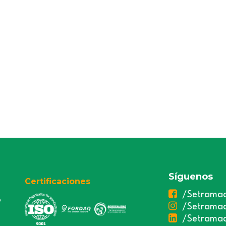
Síguenos
Certificaciones
/Setrama
3
/Setrama
/Setrama