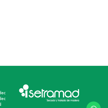
dec
dec
d