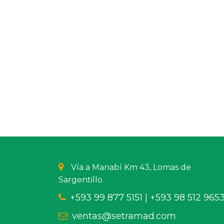
Vía a Manabí Km 43, Lomas de
Sargentillo
+593 99 877 5151 |
+593 98 512 965
ventas@setramad.com